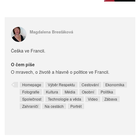
Magdalena Bresťáková
Češka ve Francii.
O čem píše
O mravech, o životě a hlavně o politice ve Francii.
Homepage
Výběr Respektu
Cestování
Ekonomika
Fotografie
Kultura
Média
Osobní
Politika
Společnost
Technologie a věda
Video
Zábava
Zahraničí
Na cestách
Portrét