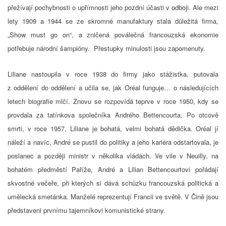
přežívají pochybnosti o upřímnosti jeho pozdní účasti v odboji. Ale mezi
lety 1909 a 1944 se ze skromné manufaktury stala důležitá firma,
„Show must go on“, a zničená poválečná francouzská ekonomie
potřebuje národní šampióny. Přestupky minulosti jsou zapomenuty.
Liliane nastoupila v roce 1938 do firmy jako stážistka, putovala
z oddělení do oddělení a učila se, jak Oréal funguje… o následujících
letech biografie mlčí. Znovu se rozpovídá teprve v roce 1950, kdy se
provdala za tatínkova společníka Andrého Bettencourta. Po otcově
smrti, v roce 1957, Liliane je bohatá, velmi bohatá dědička. Oréal jí
náleží a navíc, André se pustil do politiky a jeho kariéra odstartovala, je
poslanec a později ministr v několika vládách. Ve vile v Neuilly, na
bohatém předměstí Paříže, André a Lilian Bettencourtovi pořádají
skvostné večeře, při kterých si dává schůzku francouzská politická a
umělecká smetánka. Manželé reprezentují Francii ve světě. V Čině jsou
představeni prvnímu tajemníkovi komunistické strany.