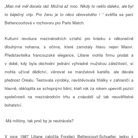
„Mao mě měl docela rád. Možná až moc. Nikdy to nešlo daleko, ale byl
to báječný vtip.
Pro ženu je to něco obrovského !
“ svěřila se paní
Bettencourtová v rozhovoru pro Paris Match.
Kulturní revoluce mezinárodních vztahů pro krásku s někonečně
dlouhýma nohama, s očima, které zamotaly hlavu nejen Maovi.
Představitelka francouzské elegance, Liliane mohla firmu prodat a
v době, kdy byla obchodní jednání výhradně mužskou záležitostí, si
mohla užívat dědictví, věnovat se manželově kariéře, ale dávala
přednost Oréalu. Testovala výrobky, navštěvovala filiálky v zahraničí a
hlavně, obkloplila se schopnými lidmi, kteří rok za rokem upevnili pozici
společnosti na mezinárodním trhu a znásobili už tak neuvěřitelné
bohatství.
-Má milióny, tak proč by je neutrácela?
V roce 1987 Liliane založila Fondaci Bettencourt-Schueller, jednu z