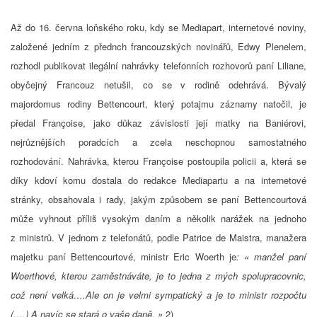
Až do 16. června loňského roku, kdy se Mediapart, internetové noviny,
založené jedním z přednch francouzských novinářů, Edwy Plenelem,
rozhodl publikovat ilegální nahrávky telefonních rozhovorů paní Liliane,
obyčejný Francouz netušil, co se v rodině odehrává. Bývalý
majordomus rodiny Bettencourt, který potajmu záznamy natočil, je
předal Françoise, jako důkaz závislosti její matky na Baniérovi,
nejrůznějších poradcích a zcela neschopnou samostatného
rozhodování. Nahrávka, kterou Françoise postoupila policii a, která se
díky kdoví komu dostala do redakce Mediapartu a na internetové
stránky, obsahovala i rady, jakým způsobem se paní Bettencourtová
může vyhnout příliš vysokým daním a několik narážek na jednoho
z ministrů. V jednom z telefonátů, podle Patrice de Maistra, manažera
majetku paní Bettencourtové, ministr Eric Woerth je
: « manžel paní
Woerthové, kterou zaměstnáváte, je to jedna z mých spolupracovnic,
což není velká….Ale on je velmi sympatický a je to ministr rozpočtu
(….) A navíc se stará o vaše daně. »
2)