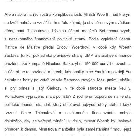
Aféra nabírá na rychlosti a komplikovanosti. Ministr Woerth, nad kterým
se kvůli nahrávce vznáší stín střetu zájmů, je obviněn novým svědkem
aféry, paní Thiboutovou, bývalou účetní manželů Bettencourtových,
z nezákonného financování politické strany. Podle vyjádření účetní,
Patrice de Maistre předal Ericovi Woerthovi, v době kdy Woerth
zastával funkci pokladníka pravicové strany UMP a staral se o finance
prezidentské kampaně Nicolase Sarkozyho, 150 000 eur v hotovosti….
a účetní se rozpovídala o letech, kdy obálky plné Franků a později Eur
čekaly na hosty po veřeři ve vile Bettencourtových. Mezi jinými, obálku
si prý odnesl i jistý Sarkozy, v té době starosta města Neuilly.
Pohádkové vyprávění, malá pomsta? Z rodiného rozporu se náhle stal
politicko finanční skandál, který ohrožoval nejvyšší sféry státu. I když
tvrzení Claire Thibautové o nezákonném financováním nebylo
dokázáno, aby se veřejné mínění uklidnilo, ministr Woerth byl laskavě
přinucen k demisi. Ministrova manželka byla zaměstanána firmou, jejíž