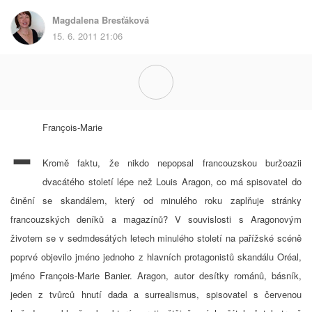
Magdalena Bresťáková
15. 6. 2011 21:06
-
François-Marie
Kromě faktu, že nikdo nepopsal francouzskou buržoazii
dvacátého století lépe než Louis Aragon, co má spisovatel do
činění se skandálem, který od minulého roku zaplňuje stránky
francouzských deníků a magazínů? V souvislosti s Aragonovým
životem se v sedmdesátých letech minulého století na pařížské scéně
poprvé objevilo jméno jednoho z hlavních protagonistů skandálu Oréal,
jméno François-Marie Banier. Aragon, autor desítky románů, básník,
jeden z tvůrců hnutí dada a surrealismus, spisovatel s červenou