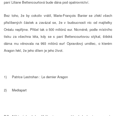
paní Liliane Bettencourtová bude dána pod opatrovnictví.
Bez toho, že by cokoliv vrátil, Marie-François Banier se zřekl všech
přislíbených částek a zavázal se, že v budoucnosti nic od majitelky
Oréalu nepřijme. Přišel tak o 500 miliónů eur. Nicméně, podle místního
tisku za všechna léta, kdy se s paní Bettencourtovou stýkal, štědrá
dáma mu věnovala na 993 milónů eur! Opravdový umělec, o kterém
Aragon řekl, že jeho dílem je jeho život.
1) Patrice Lestrohan : Le dernier Aragon
2) Mediapart