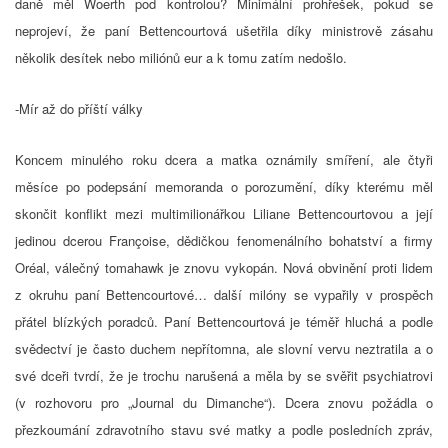
daně měl Woerth pod kontrolou? Minimální prohřešek, pokud se
neprojeví, že paní Bettencourtová ušetřila díky ministrově zásahu
několik desítek nebo miliónů eur a k tomu zatím nedošlo.
-Mír až do příští války
Koncem minulého roku dcera a matka oznámily smíření, ale čtyři
měsíce po podepsání memoranda o porozumění, díky kterému měl
skončit konflikt mezi multimilionářkou Liliane Bettencourtovou a její
jedinou dcerou Françoise, dědičkou fenomenálního bohatství a firmy
Oréal, válečný tomahawk je znovu vykopán. Nová obvinění proti lidem
z okruhu paní Bettencourtové… další milóny se vypařily v prospěch
přátel blízkých poradců. Paní Bettencourtová je téměř hluchá a podle
svědectví je často duchem nepřítomna, ale slovní vervu neztratila a o
své dceři tvrdí, že je trochu narušená a měla by se svěřit psychiatrovi
(v rozhovoru pro „Journal du Dimanche“). Dcera znovu požádla o
přezkoumání zdravotního stavu své matky a podle posledních zpráv,