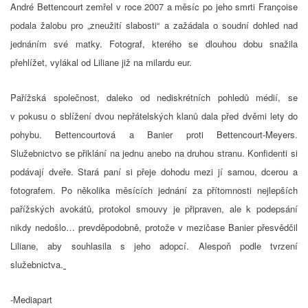
André Bettencourt zemřel v roce 2007 a měsíc po jeho smrti Françoise
podala žalobu pro „zneužití slabosti“ a zažádala o soudní dohled nad
jednáním své matky. Fotograf, kterého se dlouhou dobu snažila
přehlížet, vylákal od Liliane již na milardu eur.
Pařížská společnost, daleko od nediskrétních pohledů médií, se
v pokusu o sblížení dvou nepřátelských klanů dala před dvěmi lety do
pohybu. Bettencourtová a Banier proti Bettencourt-Meyers.
Služebnictvo se přiklání na jednu anebo na druhou stranu. Konfidenti si
podávají dveře. Stará paní si přeje dohodu mezi jí samou, dcerou a
fotografem. Po několika měsících jednání za přítomnosti nejlepších
pařížských avokátů, protokol smouvy je připraven, ale k podepsání
nikdy nedošlo… prevděpodobně, protože v mezičase Banier přesvědčil
Liliane, aby souhlasila s jeho adopcí. Alespoň podle tvrzení
služebnictva.
-Mediapart