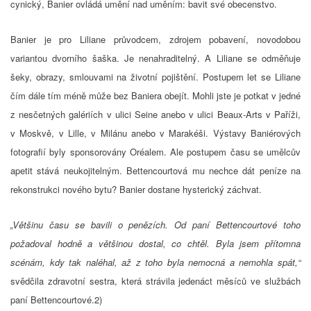
cynický, Banier ovládá umění nad uměním: bavit své obecenstvo.
Banier je pro Liliane průvodcem, zdrojem pobavení, novodobou
variantou dvorního šaška. Je nenahraditelný. A Liliane se odměňuje
šeky, obrazy, smlouvami na životní pojištění. Postupem let se Liliane
čím dále tím méně může bez Baniera obejít. Mohli jste je potkat v jedné
z nesčetných galériích v ulici Seine anebo v ulici Beaux-Arts v Paříži,
v Moskvě, v Lille, v Milánu anebo v Marakéši. Výstavy Baniérových
fotografií byly sponsorovány Oréalem. Ale postupem času se umělcův
apetit stává neukojitelným. Bettencourtová mu nechce dát peníze na
rekonstrukci nového bytu? Banier dostane hysterický záchvat.
„Většinu času se bavili o penězích. Od paní Bettencourtové toho
požadoval hodně a většinou dostal, co chtěl. Byla jsem přítomna
scénám, kdy tak naléhal, až z toho byla nemocná a nemohla spát,“
svědčila zdravotní sestra, která strávila jedenáct měsíců ve službách
paní Bettencourtové.2)