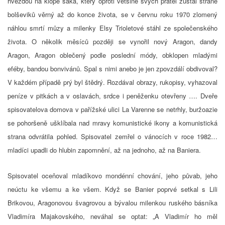
hvězdou na klopě saka, který oproti většině svých přátel zůstal straně
bolševiků věrný až do konce života, se v červnu roku 1970 zlomený
náhlou smrtí můzy a milenky Elsy Trioletové stáhl ze společenského
života. O několik měsíců později se vynořil nový Aragon, dandy
Aragon, Aragon oblečený podle poslední módy, obklopen mladými
eféby, bandou bonvivánů. Spal s nimi anebo je jen zpovzdálí obdivoval?
V každém případě prý byl štědrý. Rozdával obrazy, rukopisy, vyhazoval
peníze v pitkách a v oslavách, srdce i peněženku otevřeny …. Dveře
spisovatelova domova v pařížské ulici La Varenne se netrhly, buržoazie
se pohoršeně ušklíbala nad mravy komunistické ikony a komunistická
strana odvrátila pohled. Spisovatel zemřel o vánocích v roce 1982…
mladíci upadli do hlubin zapomnění, až na jednoho, až na Baniera.
Spisovatel oceňoval mladíkovo mondénní chování, jeho půvab, jeho
neúctu ke všemu a ke všem. Když se Banier poprvé setkal s Lili
Brikovou, Aragonovou švagrovou a bývalou milenkou ruského básníka
Vladimíra Majakovského, neváhal se optat: „A Vladimír ho měl