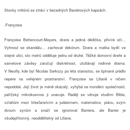
Stovky miliónů se ztrácí v bezedných Baniérových kapsách.
-Françoise
Françoise Bettencourt-Meyers, dcera a jediná dědička, přivírá oči…
Vyhnout se skandálu… zachovat dekórum. Dcera a matka bydlí ve
stejné ulici, sto metrů odděluje jednu od druhé. Těžké domovní dveře a
sametové závěsy zaručují diskrétnost, ututlávají rodinné drama.
V Neuilly, kde byl Nicolas Sarkozy po léta starostou, se špinavé prádlo
nepere na veřejném prostranství. Françoise se Lilianě v ničem
nepodobá. Její život je méně okázalý, vyhýbá se mondéní společnosti,
pařížský mikrokosmos ji unavuje. Raději se věnuje studiím Bible,
vztahům mezi křesťanstvím a judaismem, matematice, piánu, svým
dvoum synům a snaží se ignorovat Baniera, ale Banier je
všudepřítomný, neoddělitelný od Liliane.