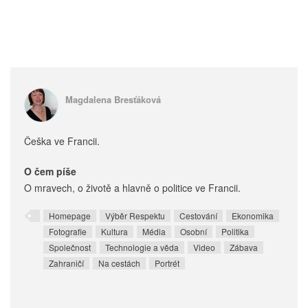
Magdalena Bresťáková
Češka ve Francii.
O čem píše
O mravech, o životě a hlavně o politice ve Francii.
Homepage
Výběr Respektu
Cestování
Ekonomika
Fotografie
Kultura
Média
Osobní
Politika
Společnost
Technologie a věda
Video
Zábava
Zahraničí
Na cestách
Portrét