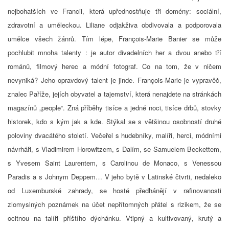
nejbohatších ve Francii, která upřednostňuje tři domény: sociální,
zdravotní a uměleckou. Liliane odjakživa obdivovala a podporovala
umělce všech žánrů. Tím lépe, François-Marie Banier se může
pochlubit mnoha talenty : je autor divadelních her a dvou anebo tří
románů, filmový herec a módní fotograf. Co na tom, že v ničem
nevyniká? Jeho opravdový talent je jinde. François-Marie je vypravěč,
znalec Paříže, jejích obyvatel a tajemství, která nenajdete na stránkách
magazínů „people“. Zná příběhy tisíce a jedné noci, tisíce drbů, stovky
historek, kdo s kým jak a kde. Stýkal se s většinou osobností druhé
poloviny dvacátého století. Večeřel s hudebníky, malíři, herci, módními
návrháři, s Vladimirem Horowitzem, s Dalím, se Samuelem Beckettem,
s Yvesem Saint Laurentem, s Carolinou de Monaco, s Venessou
Paradis a s Johnym Deppem… V jeho bytě v Latinské čtvrti, nedaleko
od Luxemburské zahrady, se hosté předhánějí v rafinovanosti
zlomyslných poznámek na účet nepřítomných přátel s rizikem, že se
ocitnou na talíři příštího dýchánku. Vtipný a kultivovaný, krutý a