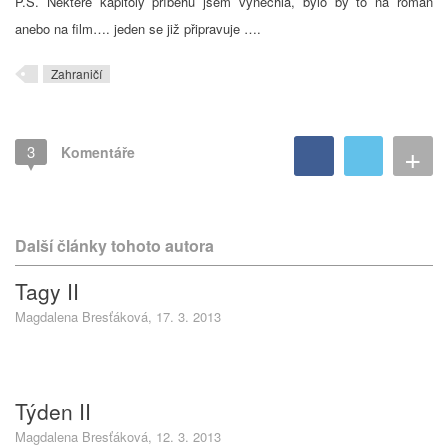
P.S. Některé kapitoly příběhu jsem vynechla, bylo by to na román
anebo na film…. jeden se již připravuje ….
Zahraničí
+
3
Komentáře
Další články tohoto autora
Tagy II
Magdalena Bresťáková, 17. 3. 2013
Týden II
Magdalena Bresťáková, 12. 3. 2013