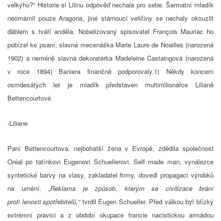
velkýho?“ Historie si Lilinu odpověď nechala pro sebe. Šarmatní mladík
neomámil pouze Aragona, jiné stárnoucí veličiny se nechaly okouzlit
ďáblem s tváří anděla. Nobelizovaný spisovatel François Mauriac ho
pobízel ke psaní, slavná mecenáška Marie Laure de Noailles (narozená
1902) a neméně slavná dekoratérka Madeleine Castaingová (narozená
v roce 1894) Baniera finančně podporovaly.1) Někdy koncem
osmdesátých let je mladík představen multimilionářce Lilianě
Bettencourtové.
-Liliane
Paní Bettencourtová, nejbohatší žena v Evropě, zdědila společnost
Oréal po tatínkovi Eugenovi Schuellerovi. Self made man, vynálezce
syntetické barvy na vlasy, zakladatel firmy, dovedl propagaci výrobků
na umění.
„
Reklama
je
způsob
, který
m se civilizace brání
proti
lenosti
spotřebitelů,“
tvrdil Eugen Schueller. Před válkou byl blízký
extrémní pravici a z období okupace francie nacistickou armádou