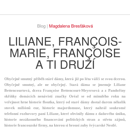
Respekt
Vy
Blog |
Magdalena Bresťáková
LILIANE, FRANÇOIS-
MARIE, FRANÇOISE
A TI DRUZÍ
Obyčejně smutný příběh stáré dámy, která již po léta válčí se svou dcerou.
Obyčejně smutný, ale ne obyčejný. Stará dáma se jmenuje Liliane
Bettencourtová, dcera Françoise Bettencourt-Meyersová a z Pandořiny
skříňky domácích nenávistí značky Oréal se od minulého roku na
veřejnost hrne historie floutka, který od staré dámy dostal darem několik
stovek miliónů eur, historie majordomuse, který nahrál soukromé
telefonní rozhovory paní Liliane, které obvinily dámu z daňového úniku,
historie nezákonného financování politických stran a střetu zájmů,
historie francouzské firmy, na kterou si brousí zuby švýcarské Nestlé.