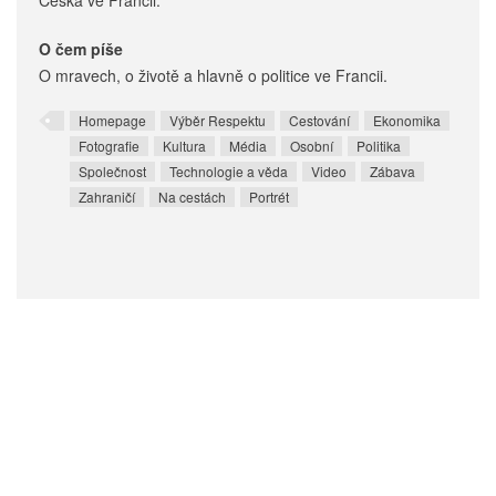
Češka ve Francii.
O čem píše
O mravech, o životě a hlavně o politice ve Francii.
Homepage
Výběr Respektu
Cestování
Ekonomika
Fotografie
Kultura
Média
Osobní
Politika
Společnost
Technologie a věda
Video
Zábava
Zahraničí
Na cestách
Portrét