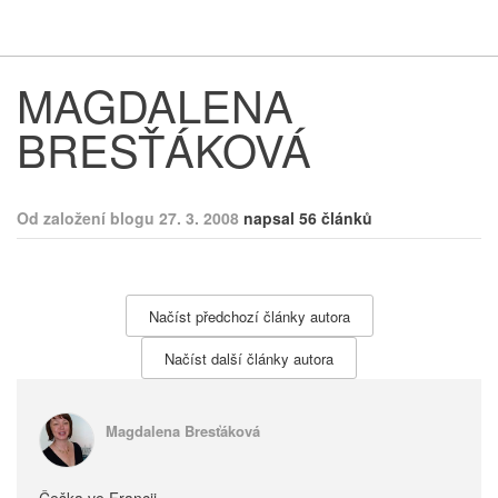
Respekt
Vy
MAGDALENA
BRESŤÁKOVÁ
Od založení blogu 27. 3. 2008
napsal 56 článků
Načíst předchozí články autora
Načíst další články autora
Magdalena Bresťáková